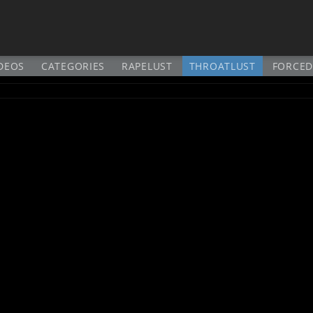
DEOS
CATEGORIES
RAPELUST
THROATLUST
FORCED