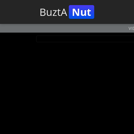
BuztA
Nut
VI